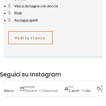
Vasca da bagno con doccia
Bidè
Asciugacapelli
Vedi la stanza
Seguici su Instagram
@menurka_
Pro
Quando
Chi
la Blanca
Check-in — Check-out
2 adulti · 1 villa
Accedi/Registrati
La mia prenotazione