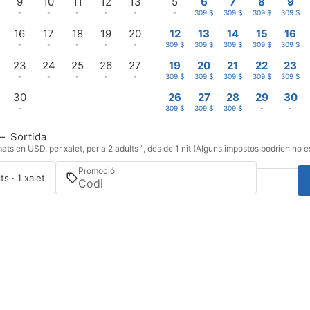
9
10
11
12
13
5
6
7
8
9
-
-
-
-
-
-
309 $
309 $
309 $
309 $
16
17
18
19
20
12
13
14
15
16
-
-
-
-
-
309 $
309 $
309 $
309 $
309 $
23
24
25
26
27
19
20
21
22
23
-
-
-
-
-
309 $
309 $
309 $
309 $
309 $
30
26
27
28
29
30
-
309 $
309 $
309 $
-
-
—
Sortida
ts en USD, per xalet, per a 2 adults ", des de 1 nit (Alguns impostos podrien no e
Promoció
ts · 1 xalet
Inicia sessió / Registra't
Gestiona la meva reserva
Segueix-nos a Instagram