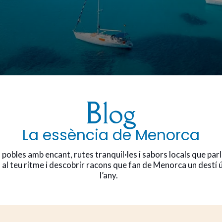
Blog
La essència de Menorca
pobles amb encant, rutes tranquil·les i sabors locals que parl
lla al teu ritme i descobrir racons que fan de Menorca un destí
l’any.