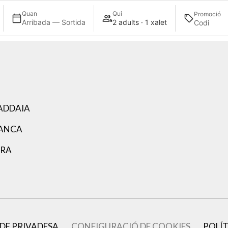
Quan
Qui
Promoció
Arribada — Sortida
2 adults · 1 xalet
ADDAIA
LANCA
ARA
 DE PRIVADESA
CONFIGURACIÓ DE COOKIES
POLÍT