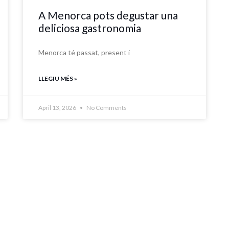
A Menorca pots degustar una
deliciosa gastronomia
Menorca té passat, present i
LLEGIU MÉS »
April 13, 2026
No Comments