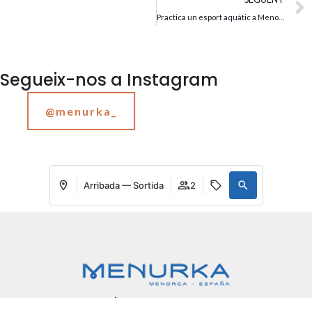
Practica un esport aquàtic a Menorca
Segueix-nos a Instagram
@menurka_
Arribada — Sortida
2
La meva reserva