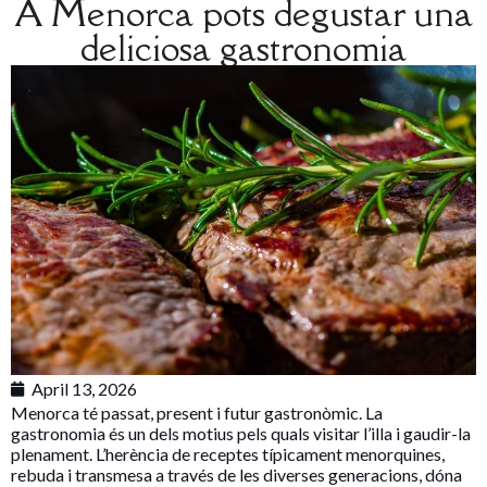
A Menorca pots degustar una
deliciosa gastronomia
April 13, 2026
Menorca té passat, present i futur gastronòmic. La
gastronomia és un dels motius pels quals visitar l’illa i gaudir-la
plenament. L’herència de receptes típicament menorquines,
rebuda i transmesa a través de les diverses generacions, dóna