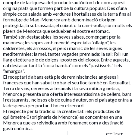
compte de la riquesa del producte autòcton i de com aquest
origina plats que formen part de la cultura popular. Des d’una
simple coca salada amb verdures i hortalisses de la terra fins al
formatge de Mao-Menorca amb denominació d’origen
protegida, la sobrassada, el cuixot o la can-i-xulla, són molts els
plaers de Menorca que sedueixen el nostre estómac.
També són destacables les seves salses, començant per la
maionesa; les sopes amb menció especial a “oliaigo”, les
calderetes, els arrossos, el peix i marisc de les seves aigües
mediterrànies; la mel, tantes vegades premiada; la sal; l’oli i un
llarg etcètera ple de dolços i postres deliciosos. Entre aquests,
cal destacar tant la “coca bamba” com els “pastissets” i els
“amargos”.
El receptari d’abans està ple de reminiscències angleses i
franceses que han sabut trobar el seu lloc també en l’actualitat.
Terra de vins, cerveses artesanals i la seva mítica ginebra,
Menorca presenta una oferta interessantíssima de cellers, bars
i restaurants, inclosos els de cuina d’autor, on el paisatge entra a
la despensa per portar-t’ho en el record.
El respecte per la tradició, la creativitat i els productes de
quilòmetre 0 (originaris de Menorca) es concentren en una
Menorca que es reivindica amb fonament com a destinació
gastronòmica.
SEGÜENT