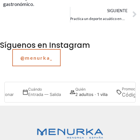
gastronómico.
SIGUIENTE
Practica un deporte acuático en Menorca
Síguenos en Instagram
@menurka_
Promoció
de
Cuándo
Quién
ccionar
Entrada — Salida
2 adultos · 1 villa