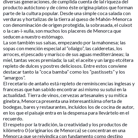
diversas generaciones, de cumplida cuenta de lal riqueza del
producto autóctono y de cómo éste origina platos que forman
parte de la cultura popular. Desde una simple coca salada con
verduras y hortalizas de la tierra al queso de Mahón-Menorca
con denominación de origen protegida, la sobrasada, el cuixot
o la can-i-xulla, son muchos los placeres de Menorca que
seducen a nuestro estómago.
La son también sus salsas, empezando por la mahonesa; las
sopas con mención especial al “oliaigo”, las calderetas, los
arroces, el pescado y marísco de sus aguas mediterráneas; la
miel, tantas veces premiada; la sal; el aceite y un largo etcétera
repleto de dulces y postres deliciosos. Entre estos conviene
destacar tanto la “coca bamba” como los “pastissets” y los
“amargos”.
El recetario de antaño está repleto de reminiscencias inglesas y
francesas que han sabido encontrar asi mismo su sutui en la
actualidad. Tierra de vinos, cervezas artesanales y su mítica
ginebra, Menorca presenta una interesantísima oferta de
bodegas, bares y restaurantes, incluidos los de cocina de autor,
en los que el paisaje entra en la despensa para llevártelo en el
recuerdo.
El respeto por la tradición, la creatividad y los productos de
kilómetro 0 (originarios de Menorca) se concentran en una
Menorca que se reivindica con fundamento como destino