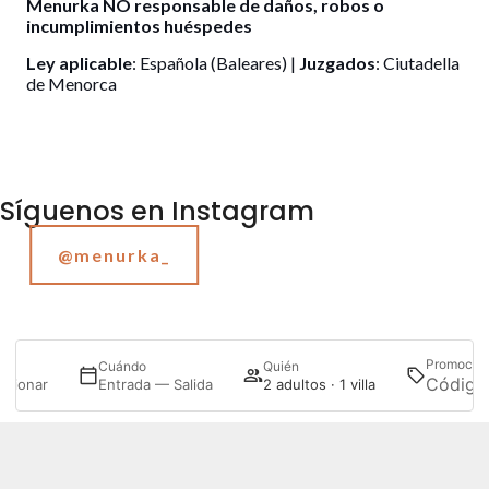
Menurka NO responsable de daños, robos o
incumplimientos huéspedes
Ley aplicable
: Española (Baleares) |
Juzgados
: Ciutadella
de Menorca
Síguenos en Instagram
@menurka_
Promoció
de
Cuándo
Quién
ccionar
Entrada — Salida
2 adultos · 1 villa