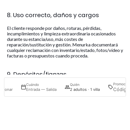
8. Uso correcto, daños y cargos
El cliente responde por daños, roturas, pérdidas,
incumplimientos y limpieza extraordinaria ocasionados
durante su estancia/uso, más costes de
reparación/sustitución y gestión. Menurka documentará
cualquier reclamación con inventario/estado, fotos/vídeo y
facturas o presupuestos cuando proceda.
9. Depósitos/fianzas
Promoció
de
Cuándo
Quién
Los depósitos (si aplican), importes, método (cobro o
ccionar
Entrada — Salida
2 adultos · 1 villa
preautorización) y plazos de devolución se detallan en
“Condiciones de pago”.
Acceder / Registrarse
Gestiona tu reserva
10. Ley aplicable y jurisdicción
Ley aplicable: española (Baleares). Juzgados: Ciutadella de