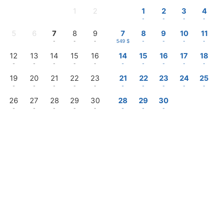
1
2
1
2
3
4
-
-
-
-
-
-
5
6
7
8
9
7
8
9
10
11
-
-
-
-
-
549 $
-
-
-
-
12
13
14
15
16
14
15
16
17
18
-
-
-
-
-
-
-
-
-
-
19
20
21
22
23
21
22
23
24
25
-
-
-
-
-
-
-
-
-
-
26
27
28
29
30
28
29
30
-
-
-
-
-
-
-
-
Inicia sessió / Registra't
Gestiona la meva reserva
—
Sortida
ts en USD, per xalet, per a 2 adults ", des de 1 nit (Alguns impostos podrien no e
Promoció
ts · 1 xalet