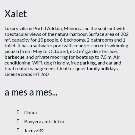
Xalet
Luxury villa in Port d'Addaia, Menorca, on the seafront with
spectacular views of the natural harbour. Surface area of ​​202
m², capacity for 10 people, 6 bedrooms, 2 bathrooms and 1
toilet. It has a saltwater pool with counter-current swimming,
jacuzzi (from May to October), 600 m² garden-terrace,
barbecue, and private mooring for boats up to 7.5 m. Air
conditioning, WiFi, dog friendly, free parking, and car and
boat rental management. Ideal for quiet family holidays.
License code: HT260
a mes a mes...
Dutxa
Banyera amb dutxa
Jacuzzi®