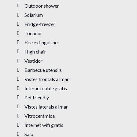
Outdoor shower
Solàrium
Fridge-freezer
Tocador
Fire extinguisher
High chair
Vestidor
Barbecue utensils
Vistes frontals al mar
Internet cable gratis
Pet friendly
Vistes laterals al mar
Vitroceràmica
Internet wifi gratis
Saló