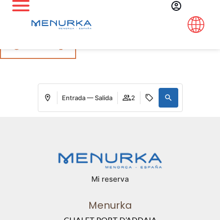
Síguenos en Instagram
@menurka_
Entrada — Salida
2
Mi reserva
Menurka
CHALET PORT D’ADDAIA