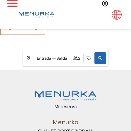
Síguenos en Instagram
@menurka_
Entrada — Salida
2
Mi reserva
Menurka
CHALET PORT D’ADDAIA