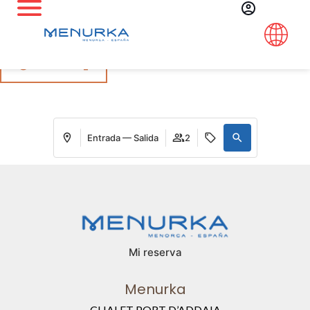
Síguenos en Instagram
@menurka_
Entrada — Salida
2
Mi reserva
Menurka
CHALET PORT D’ADDAIA