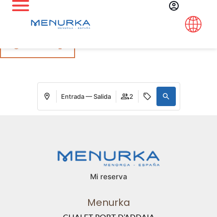
Síguenos en Instagram
@menurka_
Entrada — Salida
2
Mi reserva
Menurka
CHALET PORT D’ADDAIA