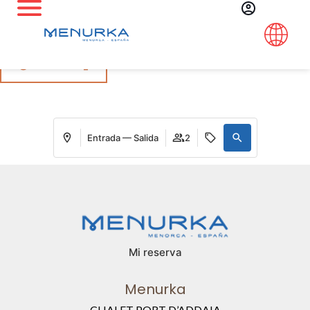
Síguenos en Instagram
@menurka_
Entrada — Salida
2
Mi reserva
Menurka
CHALET PORT D’ADDAIA