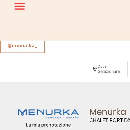
Seguici su Instagram
@menurka_
Dove
Selezionare
Menurka
CHALET PORT D’
La mia prenotazione