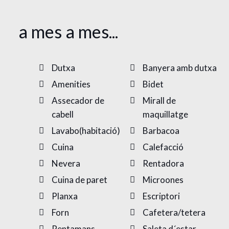
a mes a mes...
Dutxa
Banyera amb dutxa
Amenities
Bidet
Assecador de
Mirall de
cabell
maquillatge
Lavabo(habitació)
Barbacoa
Cuina
Calefacció
Nevera
Rentadora
Cuina de paret
Microones
Planxa
Escriptori
Forn
Cafetera/tetera
Rentamans
Saleta d´estar