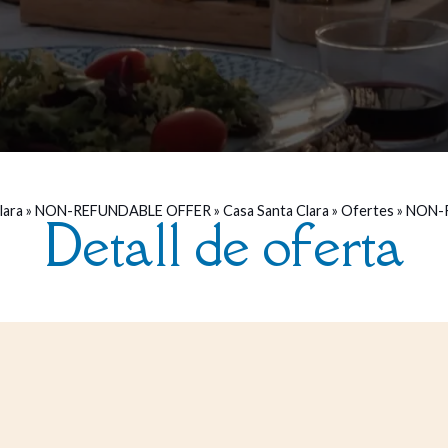
lara
»
NON-REFUNDABLE OFFER
»
Casa Santa Clara
»
Ofertes
»
NON-
Detall de oferta