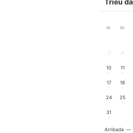
Trieu da
Dl.
Dt.
3
4
-
-
10
11
-
-
17
18
-
-
24
25
-
-
31
-
Arribada
—