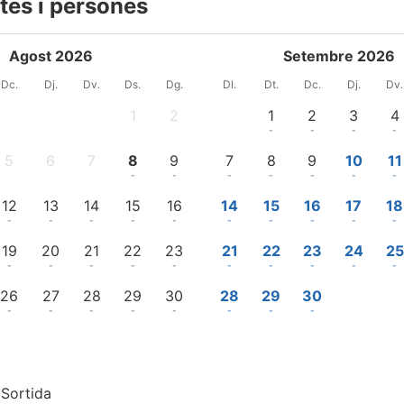
tes i persones
Agost 2026
Setembre 2026
Dc.
Dj.
Dv.
Ds.
Dg.
Dl.
Dt.
Dc.
Dj.
Dv.
1
2
1
2
3
4
-
-
-
-
-
-
5
6
7
8
9
7
8
9
10
11
-
-
-
-
-
-
-
-
-
-
12
13
14
15
16
14
15
16
17
18
-
-
-
-
-
-
-
-
-
-
19
20
21
22
23
21
22
23
24
25
-
-
-
-
-
-
-
-
-
-
26
27
28
29
30
28
29
30
-
-
-
-
-
-
-
-
Sortida