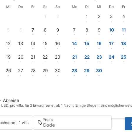
Mi
Do
Fr
Sa
So
Mo
Di
Mi
Do
Fr
1
2
1
2
3
4
-
-
-
-
-
-
5
6
7
8
9
7
8
9
10
11
-
-
-
-
-
-
-
-
-
-
12
13
14
15
16
14
15
16
17
18
-
-
-
-
-
-
-
-
-
-
19
20
21
22
23
21
22
23
24
25
-
-
-
-
-
-
-
-
-
-
26
27
28
29
30
28
29
30
-
-
-
-
-
-
-
-
—
Abreise
n USD, pro villa, für 2 Erwachsene , ab 1 Nacht (Einige Steuern sind möglicherweis
Promo
chsene · 1 villa