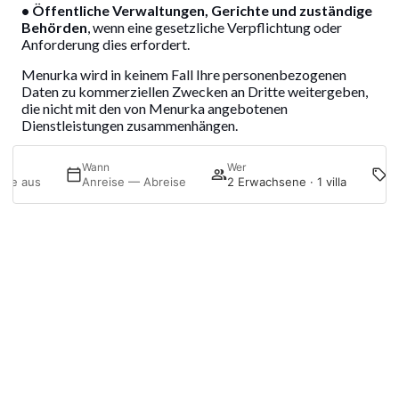
• Öffentliche Verwaltungen, Gerichte und zuständige
Behörden
, wenn eine gesetzliche Verpflichtung oder
Anforderung dies erfordert.
Menurka wird in keinem Fall Ihre personenbezogenen
Daten zu kommerziellen Zwecken an Dritte weitergeben,
die nicht mit den von Menurka angebotenen
Dienstleistungen zusammenhängen.
7. Internationale Datenübermittlungen
P
Wann
Wer
Sie aus
Anreise — Abreise
2 Erwachsene · 1 villa
Bestimmte technologische oder Dienstleistungsanbieter
können Daten außerhalb des Europäischen
Wirtschaftsraums verarbeiten. In diesen Fällen wird
Anmelden
Buchung bearbeiten
Menurka angemessene Garantien gemäß den gesetzlichen
Bestimmungen (z. B. Angemessenheitsbeschlüsse,
Standardvertragsklauseln oder andere im DSGVO
vorgesehene Mechanismen) treffen, um ein äquivalentes
Schutzniveau zu gewährleisten.
8. Rechte der betroffenen Personen
Sie können jederzeit die folgenden Rechte gemäß den