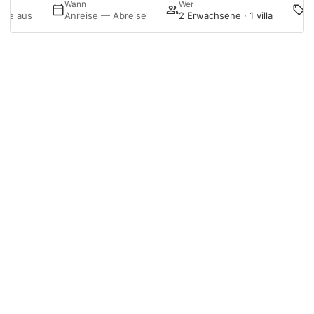
P
Wann
Wer
Sie aus
Anreise — Abreise
2 Erwachsene · 1 villa
@menurka_
Anmelden
Buchung bearbeiten
Meine Buchung
Menurka
CHALET PORT D’ADDAIA
CHALET CALA BLANCA