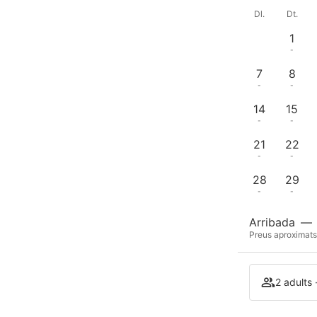
Dl.
Dt.
1
-
7
8
-
-
14
15
-
-
21
22
-
-
28
29
-
-
Arribada
—
Preus aproximats 
2 adults 