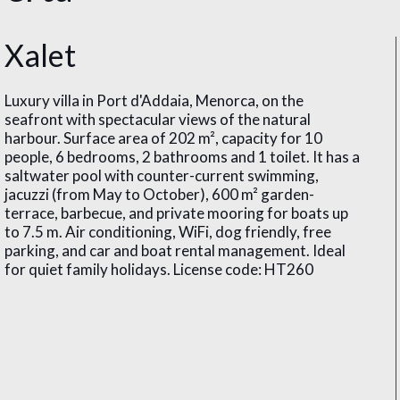
Xalet
Luxury villa in Port d'Addaia, Menorca, on the
seafront with spectacular views of the natural
harbour. Surface area of ​​202 m², capacity for 10
people, 6 bedrooms, 2 bathrooms and 1 toilet. It has a
saltwater pool with counter-current swimming,
jacuzzi (from May to October), 600 m² garden-
terrace, barbecue, and private mooring for boats up
to 7.5 m. Air conditioning, WiFi, dog friendly, free
parking, and car and boat rental management. Ideal
for quiet family holidays. License code: HT260