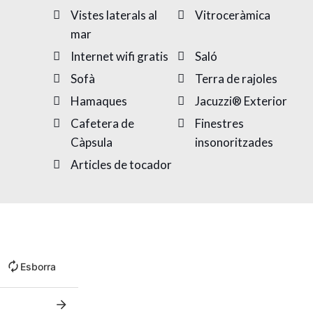
Vistes laterals al
Vitroceràmica
mar
Internet wifi gratis
Saló
Sofà
Terra de rajoles
Hamaques
Jacuzzi® Exterior
Cafetera de
Finestres
Càpsula
insonoritzades
Articles de tocador
Esborra