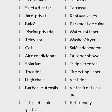
Saleta d´estar
Terrassa
Jardí privat
Rentavaixelles
Balcó
Parament de cuina
Piscina privada
Water softener.
Televisor
Washer/dryer
Cot
Saló independent
Aire condicionat
Outdoor shower
Solàrium
Fridge-freezer
Tocador
Fire extinguisher
High chair
Vestidor
Barbecue utensils
Vistes frontals al
mar
Internet cable
Pet friendly
gratis