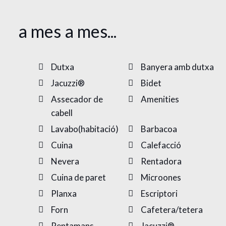
a mes a mes...
Dutxa
Banyera amb dutxa
Jacuzzi®
Bidet
Assecador de
Amenities
cabell
Lavabo(habitació)
Barbacoa
Cuina
Calefacció
Nevera
Rentadora
Cuina de paret
Microones
Planxa
Escriptori
Forn
Cafetera/tetera
Rentamans
Jacuzzi®