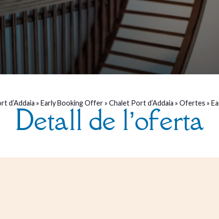
rt d’Addaia
»
Early Booking Offer
»
Chalet Port d’Addaia
»
Ofertes
»
Ea
Detall de l’oferta