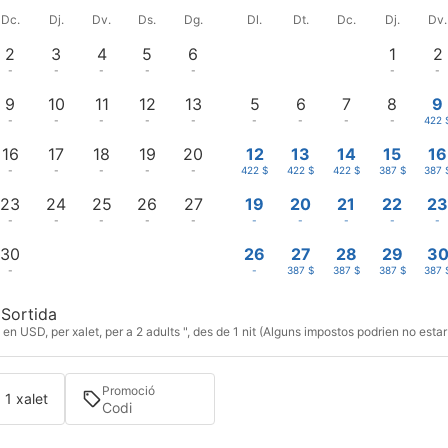
Dc.
Dj.
Dv.
Ds.
Dg.
Dl.
Dt.
Dc.
Dj.
Dv.
2
3
4
5
6
1
2
-
-
-
-
-
-
-
9
10
11
12
13
5
6
7
8
9
-
-
-
-
-
-
-
-
-
422 
16
17
18
19
20
12
13
14
15
16
-
-
-
-
-
422 $
422 $
422 $
387 $
387 
23
24
25
26
27
19
20
21
22
2
-
-
-
-
-
-
-
-
-
-
30
26
27
28
29
3
-
-
387 $
387 $
387 $
387 
Sortida
en USD, per xalet, per a 2 adults ", des de 1 nit (Alguns impostos podrien no estar
Promoció
· 1 xalet