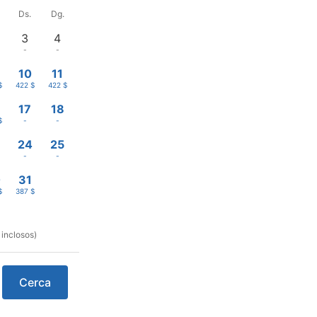
Ds.
Dg.
3
4
-
-
10
11
$
422 $
422 $
17
18
$
-
-
3
24
25
-
-
0
31
$
387 $
 inclosos)
Cerca