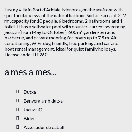
Luxury villa in Port d'Addaia, Menorca, on the seafront with
spectacular views of the natural harbour. Surface area of ​​202
m², capacity for 10 people, 6 bedrooms, 2 bathrooms and 1
toilet. It has a saltwater pool with counter-current swimming,
jacuzzi (from May to October), 600 m² garden-terrace,
barbecue, and private mooring for boats up to 7.5 m. Air
conditioning, WiFi, dog friendly, free parking, and car and
boat rental management. Ideal for quiet family holidays.
License code: HT260
a mes a mes...
Dutxa
Banyera amb dutxa
Jacuzzi®
Bidet
Assecador de cabell