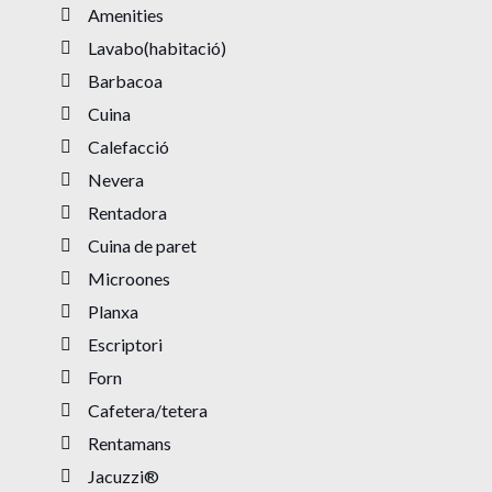
Amenities
Lavabo(habitació)
Barbacoa
Cuina
Calefacció
Nevera
Rentadora
Cuina de paret
Microones
Planxa
Escriptori
Forn
Cafetera/tetera
Rentamans
Jacuzzi®