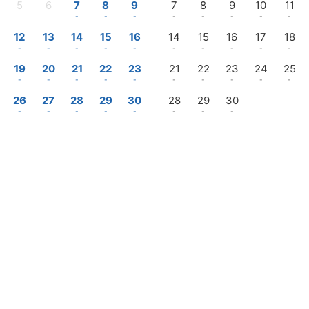
5
6
7
8
9
7
8
9
10
11
-
-
-
-
-
-
-
-
-
-
12
13
14
15
16
14
15
16
17
18
-
-
-
-
-
-
-
-
-
-
19
20
21
22
23
21
22
23
24
25
-
-
-
-
-
-
-
-
-
-
26
27
28
29
30
28
29
30
-
-
-
-
-
-
-
-
—
Sortida
Inicia sessió / Registra't
Gestiona la meva reserva
ats en USD, per xalet, per a 2 adults ", des de 7 nits (Alguns impostos podrien no 
Promoció
ts · 1 xalet