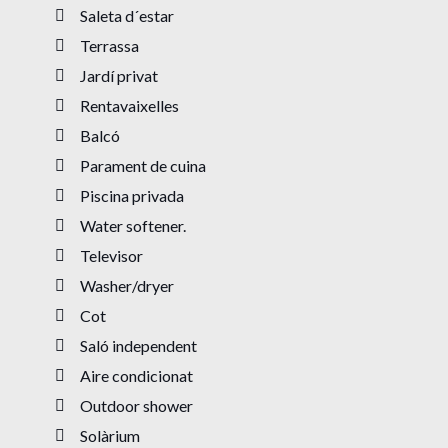
Saleta d´estar
Terrassa
Jardí privat
Rentavaixelles
Balcó
Parament de cuina
Piscina privada
Water softener.
Televisor
Washer/dryer
Cot
Saló independent
Aire condicionat
Outdoor shower
Solàrium