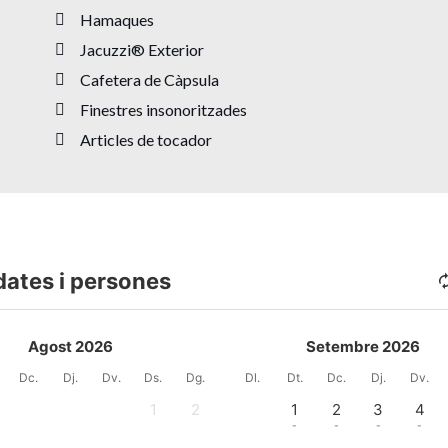
Hamaques
Jacuzzi® Exterior
Cafetera de Càpsula
Finestres insonoritzades
Articles de tocador
dates i persones
Agost 2026
Setembre 2026
Dc.
Dj.
Dv.
Ds.
Dg.
Dl.
Dt.
Dc.
Dj.
Dv.
1
2
1
2
3
4
-
-
-
-
-
-