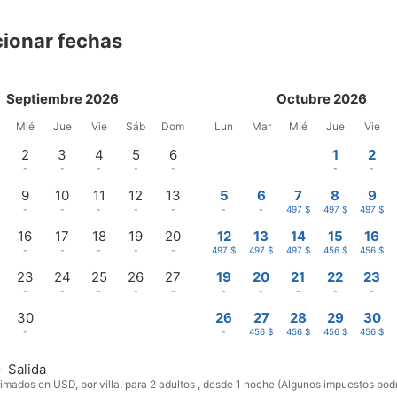
cionar fechas
Septiembre 2026
Octubre 2026
Mié
Jue
Vie
Sáb
Dom
Lun
Mar
Mié
Jue
Vie
2
3
4
5
6
1
2
-
-
-
-
-
-
-
9
10
11
12
13
5
6
7
8
9
-
-
-
-
-
-
-
497 $
497 $
497 $
16
17
18
19
20
12
13
14
15
16
-
-
-
-
-
497 $
497 $
497 $
456 $
456 $
23
24
25
26
27
19
20
21
22
23
-
-
-
-
-
-
-
-
-
-
30
26
27
28
29
30
-
-
456 $
456 $
456 $
456 $
—
Salida
imados en USD, por villa, para 2 adultos , desde 1 noche (Algunos impuestos podr