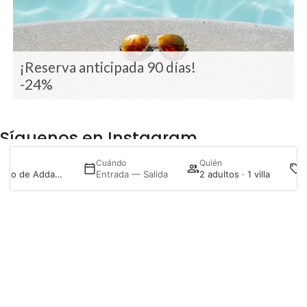
¡Reserva anticipada 90 días!
-24%
Síguenos en Instagram
P
Cuándo
Quién
@menurka_
Menurka Puerto de Addaya
Entrada — Salida
2 adultos · 1 villa
Acceder / Registrarse
Gestiona tu reserva