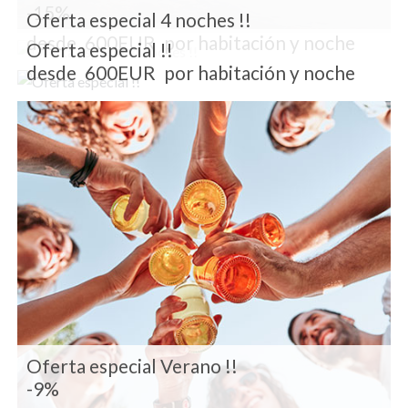
-15%
Oferta especial 4 noches !!
desde
600EUR
por habitación y noche
Oferta especial !!
desde
600EUR
por habitación y noche
Oferta especial Verano !!
-9%