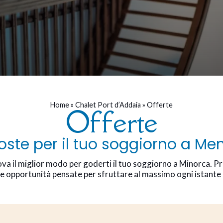
Home
»
Chalet Port d’Addaia
»
Offerte
Offerte
oste per il tuo soggiorno a Me
rova il miglior modo per goderti il tuo soggiorno a Minorca. P
 opportunità pensate per sfruttare al massimo ogni istante ne