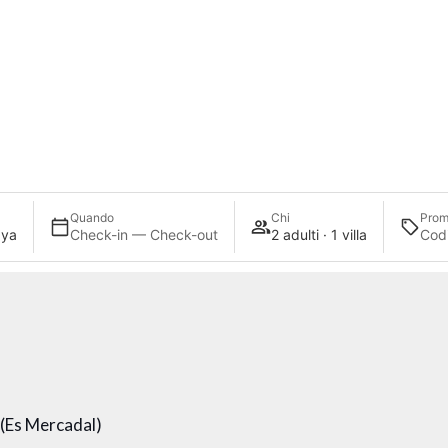
Quando
Chi
Prom
aya
Check-in — Check-out
2 adulti · 1 villa
1
(Es Mercadal)