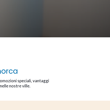
norca
romozioni speciali, vantaggi
lle nostre ville.