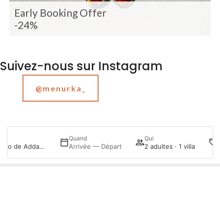
Early Booking Offer
-24%
Suivez-nous sur Instagram
@menurka_
Quand
Qui
Menurka Puerto de Addaya
Arrivée — Départ
2 adultes · 1 villa
Se connecter / Adhérez
Gérer ma réservation
Chalet Port d'Addaia