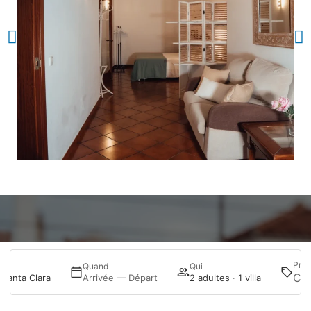
Prom
Quand
Qui
Santa Clara
Arrivée — Départ
2 adultes · 1 villa