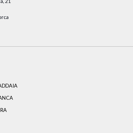
ra, 21
orca
ADDAIA
LANCA
ARA