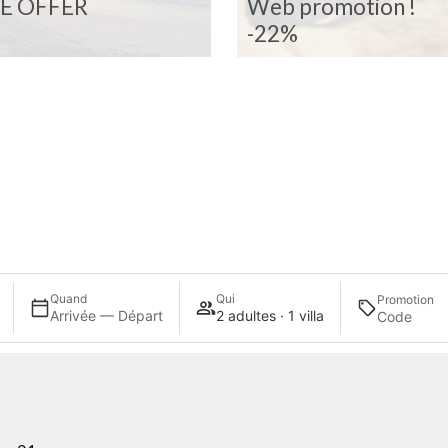
E OFFER
Web promotion !
-22%
Quand
Qui
Promotion
Arrivée — Départ
2 adultes · 1 villa