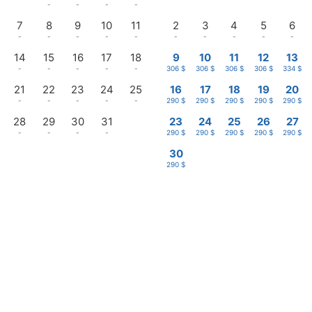
-
-
-
-
7
8
9
10
11
2
3
4
5
6
-
-
-
-
-
-
-
-
-
-
14
15
16
17
18
9
10
11
12
13
-
-
-
-
-
306 $
306 $
306 $
306 $
334 $
21
22
23
24
25
16
17
18
19
20
-
-
-
-
-
290 $
290 $
290 $
290 $
290 $
28
29
30
31
23
24
25
26
27
-
-
-
-
290 $
290 $
290 $
290 $
290 $
30
290 $
Anmelden
Buchung bearbeiten
—
Abreise
n USD, pro villa, für 2 Erwachsene , ab 1 Nacht (Einige Steuern sind möglicherweis
Promo
chsene · 1 villa