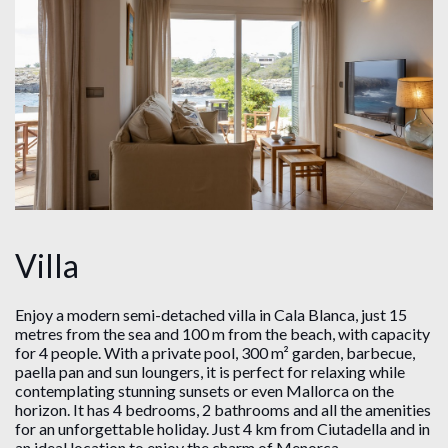
Villa
Enjoy a modern semi-detached villa in Cala Blanca, just 15
metres from the sea and 100 m from the beach, with capacity
for 4 people. With a private pool, 300 m² garden, barbecue,
paella pan and sun loungers, it is perfect for relaxing while
contemplating stunning sunsets or even Mallorca on the
horizon. It has 4 bedrooms, 2 bathrooms and all the amenities
for an unforgettable holiday. Just 4 km from Ciutadella and in
an ideal location to enjoy the charm of Menorca.