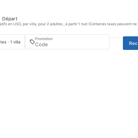
Départ
tifs en USD, par villa, pour 2 adultes , à partir 1 nuit (Certaines taxes peuvent ne
Promotion
tes · 1 villa
Rec
Se connecter / Adhérez
Gérer ma réservation
Suivez-nous sur Instagram
@menurka_