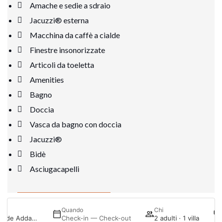
Amache e sedie a sdraio
Jacuzzi® esterna
Macchina da caffè a cialde
Finestre insonorizzate
Articoli da toeletta
Amenities
Bagno
Doccia
Vasca da bagno con doccia
Jacuzzi®
Bidè
Asciugacapelli
Vedi la stanza
Quando
Chi
Menurka Puerto de Addaya
Check-in — Check-out
2 adulti · 1 villa