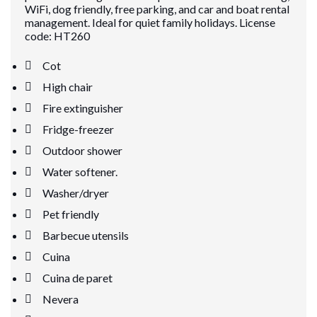
WiFi, dog friendly, free parking, and car and boat rental
management. Ideal for quiet family holidays. License
code: HT260
Cot
High chair
Fire extinguisher
Fridge-freezer
Outdoor shower
Water softener.
Washer/dryer
Pet friendly
Barbecue utensils
Cuina
Cuina de paret
Nevera