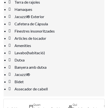
Terra de rajoles
Hamaques
Jacuzzi® Exterior
Cafetera de Càpsula
Finestres insonoritzades
Articles de tocador
Amenities
Lavabo(habitació)
Dutxa
Banyera amb dutxa
Jacuzzi®
Bidet
Assecador de cabell
Quan
Qui
Veure habitació