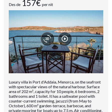
157€
Des de
per nit
Luxury villa in Port d'Addaia, Menorca, on the seafront
with spectacular views of the natural harbour. Surface
area of ​​202 m², capacity for 10 people, 6 bedrooms, 2
bathrooms and 1 toilet. It has a saltwater pool with
counter-current swimming, jacuzzi (from May to
October), 600 m² garden-terrace, barbecue, and
private mooring for boats up to 7.5 m. Air conditioning,