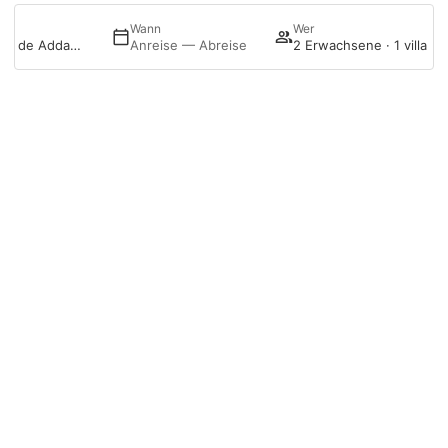
Wann
Wer
Menurka Puerto de Addaya
Anreise — Abreise
2 Erwachsene · 1 villa
Zimmer ansehen
Anmelden
Buchung bearbeiten
Folge uns auf Instagram
@menurka_