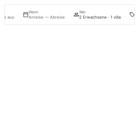
Folge uns auf Instagram
P
Wann
Wer
Sie aus
Anreise — Abreise
2 Erwachsene · 1 villa
@menurka_
Anmelden
Buchung bearbeiten
Meine Buchung
Menurka
CHALET PORT D’ADDAIA