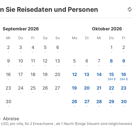
n Sie Reisedaten und Personen
September 2026
Oktober 2026
Mi
Do
Fr
Sa
So
Mo
Di
Mi
Do
Fr
2
3
4
5
6
1
2
-
-
-
-
-
-
-
9
10
11
12
13
5
6
7
8
9
-
-
-
-
-
-
-
-
-
-
16
17
18
19
20
12
13
14
15
16
-
-
-
-
-
-
-
-
264 $
264 $
23
24
25
26
27
19
20
21
22
23
-
-
-
-
-
-
-
-
-
-
30
26
27
28
29
30
-
-
-
-
-
-
—
Abreise
n USD, pro villa, für 2 Erwachsene , ab 1 Nacht (Einige Steuern sind möglicherweis