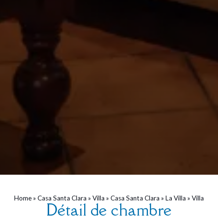
Home
»
Casa Santa Clara
»
Villa
»
Casa Santa Clara
»
La Villa
»
Villa
Détail de chambre