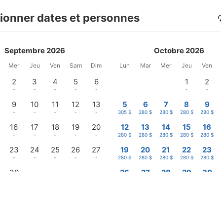
ionner dates et personnes
Septembre 2026
Octobre 2026
Mer
Jeu
Ven
Sam
Dim
Lun
Mar
Mer
Jeu
Ven
2
3
4
5
6
1
2
-
-
-
-
-
-
-
9
10
11
12
13
5
6
7
8
9
-
-
-
-
-
305 $
280 $
280 $
280 $
280 $
16
17
18
19
20
12
13
14
15
16
-
-
-
-
-
280 $
280 $
280 $
280 $
280 $
23
24
25
26
27
19
20
21
22
23
-
-
-
-
-
280 $
280 $
280 $
280 $
280 $
30
26
27
28
29
30
-
280 $
280 $
280 $
280 $
431 $
Se connecter / Adhérez
Gérer ma réservation
Départ
tifs en USD, par villa, pour 2 adultes , à partir 10 nuits (Certaines taxes peuvent 