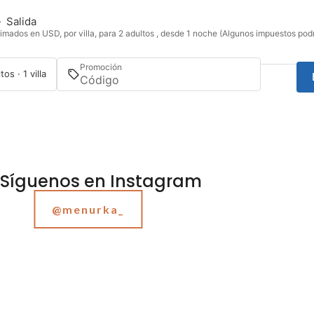
—
Salida
imados en USD, por villa, para 2 adultos , desde 1 noche (Algunos impuestos podr
Promoción
tos · 1 villa
Síguenos en Instagram
@menurka_
Acceder / Registrarse
Gestiona tu reserva
Casa Santa Clara